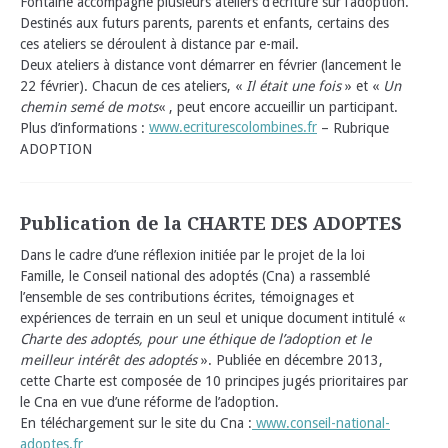
Fontaine accompagne plusieurs ateliers d’écriture sur l’adoption.
Destinés aux futurs parents, parents et enfants, certains des
ces ateliers se déroulent à distance par e-mail.
Deux ateliers à distance vont démarrer en février (lancement le
22 février). Chacun de ces ateliers, «
Il était une fois
» et «
Un
chemin semé de mots
« , peut encore accueillir un participant.
Plus d’informations :
www.ecriturescolombines.fr
– Rubrique
ADOPTION
Publication de la CHARTE DES ADOPTES
Dans le cadre d’une réflexion initiée par le projet de la loi
Famille, le Conseil national des adoptés (Cna) a rassemblé
l’ensemble de ses contributions écrites, témoignages et
expériences de terrain en un seul et unique document intitulé «
Charte des adoptés, pour une éthique de l’adoption et le
meilleur intérêt des adoptés
». Publiée en décembre 2013,
cette Charte est composée de 10 principes jugés prioritaires par
le Cna en vue d’une réforme de l’adoption.
En téléchargement sur le site du Cna :
www.conseil-national-
adoptes.fr