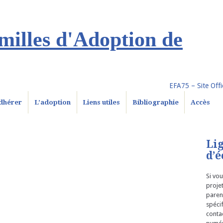
illes d'Adoption de
EFA75 – Site Offic
dhérer
L’adoption
Liens utiles
Bibliographie
Accès
Li
d’é
Si vou
proje
parent
spéci
conta