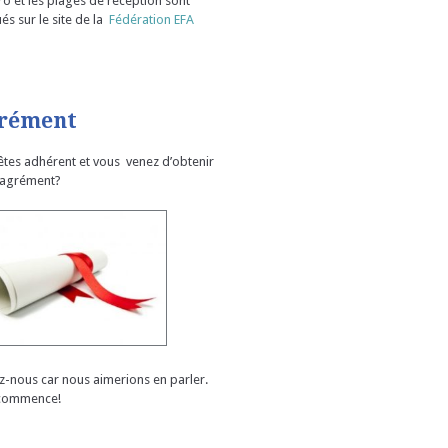
o et les plages de réception sont
és sur le site de la
Fédération EFA
rément
êtes adhérent et vous venez d’obtenir
 agrément?
ez-nous car nous aimerions en parler.
commence!