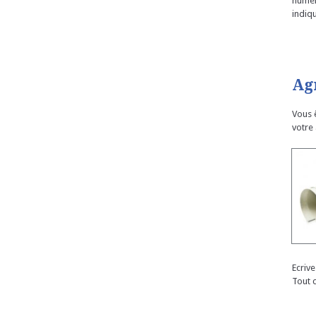
numér
indiqu
Ag
Vous 
votre
Ecriv
Tout 