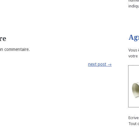
numér
indiqu
Ag
re
un commentaire.
Vous 
votre
next post
→
Ecriv
Tout 