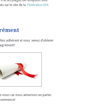
o et les plages de réception sont
és sur le site de la
Fédération EFA
rément
êtes adhérent et vous venez d’obtenir
 agrément?
ez-nous car nous aimerions en parler.
commence!