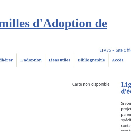
illes d'Adoption de
EFA75 – Site Offic
dhérer
L’adoption
Liens utiles
Bibliographie
Accès
Li
Carte non disponible
d’é
Si vou
proje
parent
spéci
conta