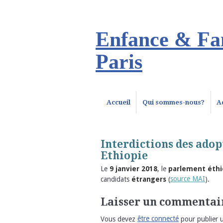
Enfance & Fam
Paris
Accueil
Qui sommes-nous?
A
Interdictions des adop
Ethiopie
Le
9 janvier 2018
, le
parlement éthi
candidats
étrangers
(
source MAI
).
Laisser un commentai
Vous devez
être connecté
pour publier 