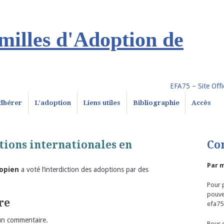
illes d'Adoption de
EFA75 – Site Offic
dhérer
L’adoption
Liens utiles
Bibliographie
Accès
tions internationales en
Co
Par m
opien
a voté l’interdiction des adoptions par des
Pour p
pouve
re
efa75
un commentaire.
Pour 