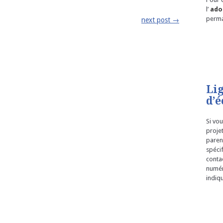
l’
ado
perm
next post
→
Li
d’é
Si vou
proje
parent
spéci
conta
numér
indiqu