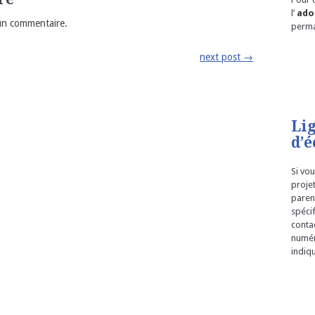
l’
ado
un commentaire.
perm
next post
→
Li
d’é
Si vou
proje
parent
spéci
conta
numér
indiqu